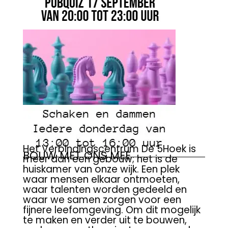
Het Verbindingscentrum De 5Hoek is
BOUW MET ONS MEE
meer dan een gebouw; het is de
huiskamer van onze wijk. Een plek
waar mensen elkaar ontmoeten,
waar talenten worden gedeeld en
waar we samen zorgen voor een
fijnere leefomgeving. Om dit mogelijk
te maken en verder uit te bouwen,