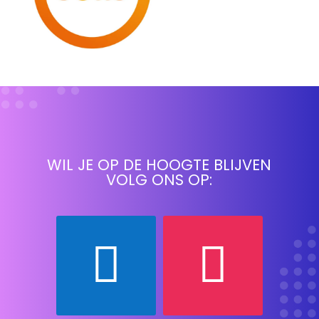
WIL JE OP DE HOOGTE BLIJVEN
VOLG ONS OP: